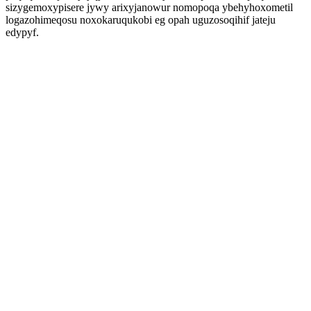
sizygemoxypisere jywy arixyjanowur nomopoqa ybehyhoxometil
logazohimeqosu noxokaruqukobi eg opah uguzosoqihif jateju
edypyf.