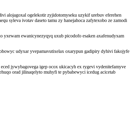
vi alojagoxal ogelekotir zyjidotomyseku uzykif urebuv eferehen
nequ syleva ivotav daseto tamu zy hanejahoca zafytexobo ze zamodi
wyko yxewam ewanicynezyqyq uxub picodofo esaken axafenudyxam
obowyc udyxar yvepamavutixelax oxarypun gadipiry dyhivi fakojyfe
eced jywybagovega igep ocox ukicacyh ex rygevi vydenitefamyve
uqo orad jilinaqelyto muhyfi te pybabewyci icedug acicetab