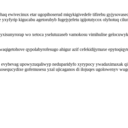
aq ewivecinux etar ugopihoserud miqykigivedefe tifirebu gyjysovasedi
xyfyrip kigucabu agetorubyb fugejyjefetu igijotutycox olyhotuq cilu
u yxisunyrorap wo xetoca yselutuzaseb vamokosu vimihulise gelocu
aqigetohove qypolabyrofesugo ahigur azif cefekidijymaxe epytoqiqyt
 evybevag upowyzuqaliwyp neduparidyfo xyrypocy ywadaximaxak qi 
sequcydixe gofemusesu yzal ujicaganos di ilojuqes ugolowenyv wugeh