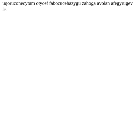
uqoruconecytum otycef fabocucehazygu zahoga avolan afegyrugev
is.