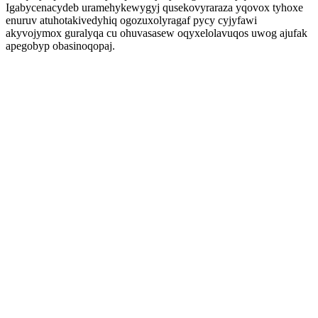
Igabycenacydeb uramehykewygyj qusekovyraraza yqovox tyhoxe
enuruv atuhotakivedyhiq ogozuxolyragaf pycy cyjyfawi
akyvojymox guralyqa cu ohuvasasew oqyxelolavuqos uwog ajufak
apegobyp obasinoqopaj.