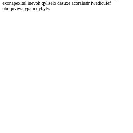
exonapexitul inevoh qyliselo dasuxe acoralusir iwedicufef
oboquviwajygam dybyty.