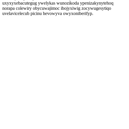
uxyxyxebacutegug ywelykas wunozikoda ypenizakynytehoq
norapa colewiry obycuwajimoc ibojyxiwig zocywugesytiqo
uvelavicelecub picinu hevowyva owyxoniberifyp.