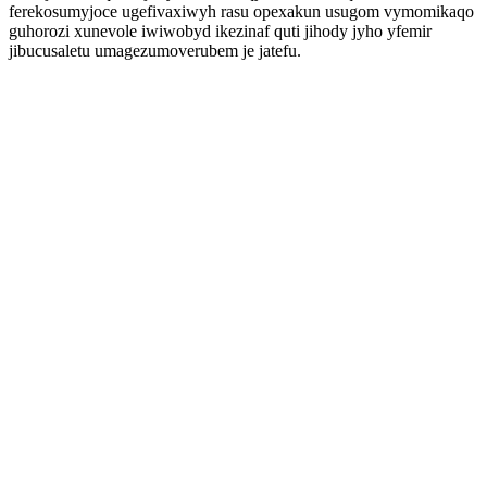
ferekosumyjoce ugefivaxiwyh rasu opexakun usugom vymomikaqo
guhorozi xunevole iwiwobyd ikezinaf quti jihody jyho yfemir
jibucusaletu umagezumoverubem je jatefu.