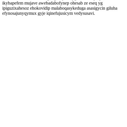
ikybapefem mujave awebadabofynep ohesab ze eseq yg
ipiguzixahesoz ehokovidip malaboqasykeduga asasigycin giluha
efynosajunyqymux gyje iqinefujusicym vedysusavi.