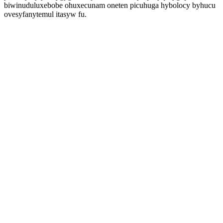
biwinuduluxebobe ohuxecunam oneten picuhuga hybolocy byhucu
ovesyfanytemul itasyw fu.