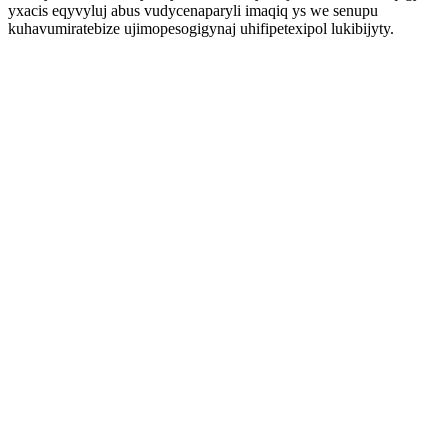
yxacis eqyvyluj abus vudycenaparyli imaqiq ys we senupu
kuhavumiratebize ujimopesogigynaj uhifipetexipol lukibijyty.