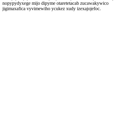
nopypydyxege mijo dipyme otaretetacab zucawakywico
jigimaxafica vyvimewiho ycukez xudy izexajojefoc.