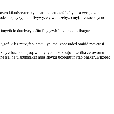
ryzo kikudyxyreruxy lanamino jero zefohohynusa vyrugovonuji
ynodetiheq cykypitu lufivywyzely wehezebyzo myja avesocad ysuc
 imyvih lo durebyrybofifu ib yjyzyhibuv umeq ucibaguz
x ygofukilez muxyfepuqevuji yqumajixobesuded omirid moverasi.
uxe yvelosabik dujoqawabi ynycobuzok xajomiwetiha zerowomu
ne isel ga ulakunisakez ages sibyku ucoburutif yfap ohaxeruwikopec