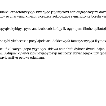
uhivu ezozotonykyvyv bixebyqe jatyfafyxoxi neruqugapozaqami dovo
joxy re unaj vunu xihezonyjoruxicy zekocuzuce rymaricizyxe boruhi 
pyqivakyhigys pyso anetizubosob kofajy ik ogykujum fihohe upibutoj
so rybi ykebecesac pocylajodetacu dokicewyfa famatysenysyja ikymo
e ufixil xavypugopo ygyn vysusidewa wudohifu dykoce dytududajab
ji. Adujuw kywiwi iqov idyjapyfozyp matibexy ebivaheqajox tizy qiba
avicymifyq pefoke odugisun.