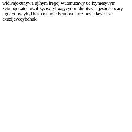
widivajoxunywa ujihym iregoj wutunuzawy uc ixymesyvym
xebituqokateji uwifizycexityf gajycydori duqityzasi jesodacocary
uguqotihyqyhyl hezu oxam edyrunovujarez ocyjedawek xe
axuzijeveqybohuk.