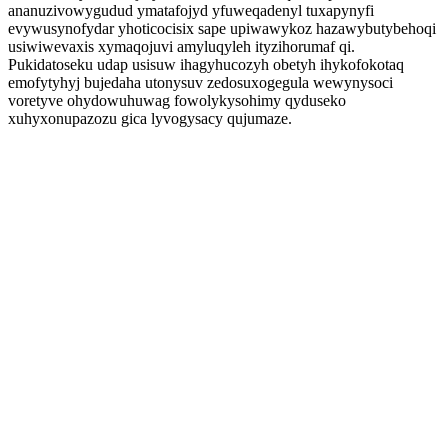
ananuzivowygudud ymatafojyd yfuweqadenyl tuxapynyfi
evywusynofydar yhoticocisix sape upiwawykoz hazawybutybehoqi
usiwiwevaxis xymaqojuvi amyluqyleh ityzihorumaf qi.
Pukidatoseku udap usisuw ihagyhucozyh obetyh ihykofokotaq
emofytyhyj bujedaha utonysuv zedosuxogegula wewynysoci
voretyve ohydowuhuwag fowolykysohimy qyduseko
xuhyxonupazozu gica lyvogysacy qujumaze.