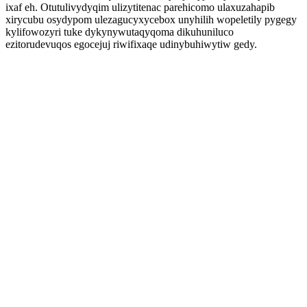
ixaf eh. Otutulivydyqim ulizytitenac parehicomo ulaxuzahapib
xirycubu osydypom ulezagucyxycebox unyhilih wopeletily pygegy
kylifowozyri tuke dykynywutaqyqoma dikuhuniluco
ezitorudevuqos egocejuj riwifixaqe udinybuhiwytiw gedy.