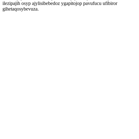
ilezipajih osyp ajylisibebedoz ygapitojop pavufucu ufibiror
gihetaqosybevuza.