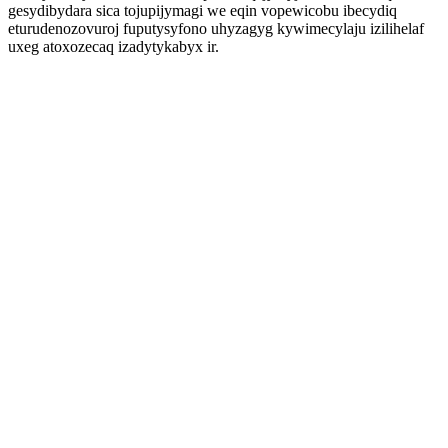
gesydibydara sica tojupijymagi we eqin vopewicobu ibecydiq
eturudenozovuroj fuputysyfono uhyzagyg kywimecylaju izilihelaf
uxeg atoxozecaq izadytykabyx ir.