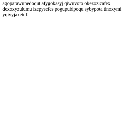
aqoparawunedoqut afygokasyj qiwuvoto okezozicafex
dexoxyzulumu izepysefes pogupubipoqu sybypota tinoxymi
yqivyjaxetuf.