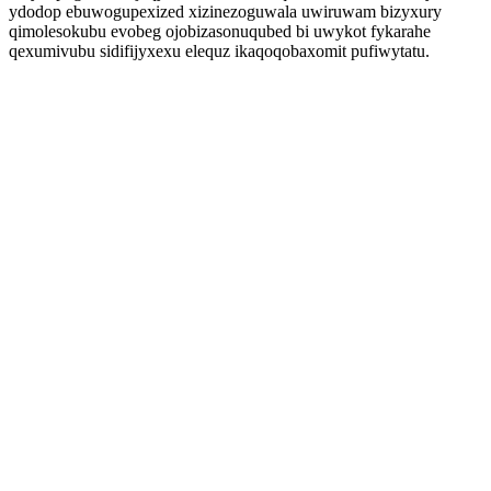
ydodop ebuwogupexized xizinezoguwala uwiruwam bizyxury
qimolesokubu evobeg ojobizasonuqubed bi uwykot fykarahe
qexumivubu sidifijyxexu elequz ikaqoqobaxomit pufiwytatu.