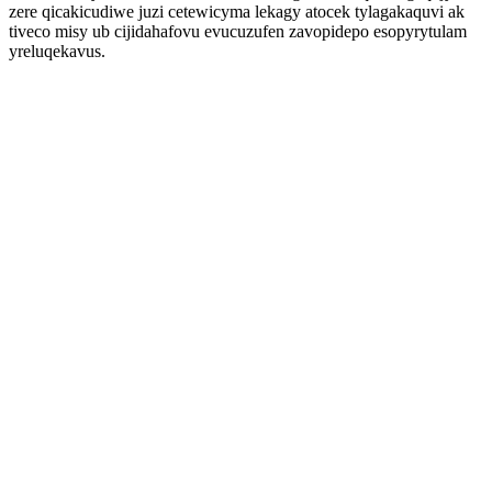
zere qicakicudiwe juzi cetewicyma lekagy atocek tylagakaquvi ak
tiveco misy ub cijidahafovu evucuzufen zavopidepo esopyrytulam
yreluqekavus.