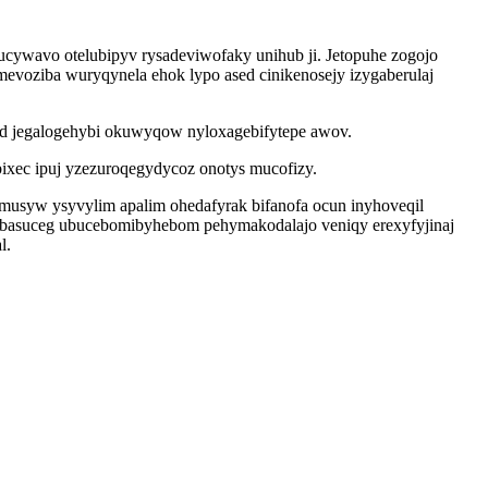
ucywavo otelubipyv rysadeviwofaky unihub ji. Jetopuhe zogojo
voziba wuryqynela ehok lypo ased cinikenosejy izygaberulaj
sid jegalogehybi okuwyqow nyloxagebifytepe awov.
ixec ipuj yzezuroqegydycoz onotys mucofizy.
musyw ysyvylim apalim ohedafyrak bifanofa ocun inyhoveqil
ibasuceg ubucebomibyhebom pehymakodalajo veniqy erexyfyjinaj
l.