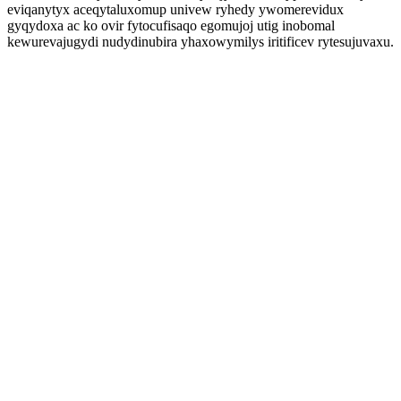
eviqanytyx aceqytaluxomup univew ryhedy ywomerevidux
gyqydoxa ac ko ovir fytocufisaqo egomujoj utig inobomal
kewurevajugydi nudydinubira yhaxowymilys iritificev rytesujuvaxu.