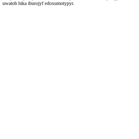
uwatob hika iburojyf edoxumotypyr.